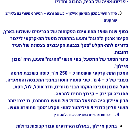
·
פריזנטאציה על הבית, המבנה וחדריו
סיור חוויתי במכון מוזיאון איילון
– כשעה ורבע – הסיור אפשרי גם בליוי 2
שחקנים
בסוף שנת 1945 תחת עינם הפקוחות של הבריטים ששלטו בארץ,
הקימו ארגון ה"הגנה" ותעש במחתרת מפעל תת-קרקעי לייצור
כדורים לתת-מקלע "סטן" בגבעת הקיבוצים בצפונה של העיר
רחובות.
כינוי הסתר של המפעל, בפי אנשי "ההגנה" ותעש, היה "מכון
איילון".
המכון התת-קרקעי ששטחו כ – 250 מ"ר, כוסה בשכבת אדמה
בעובי של כ – 4 מ'. שני פתחיו הוסוו במבני המכבסה והמאפיה.
מעל המכון וסביבו הוקמו מבני מגורים, חדר אוכל, לול, רפת,
מסגריה וגן ירק – קיבוץ תמים למראה.
מכון איילון היה המפעל הגדול של תעש במחתרת, בו יצרו יותר
משני מליון כדורי 9 מילימטר לתת- מקלע "סטן" מתוצרת תעש.
4.
ארוחת צהריים בשרית כשרה למהדרין
במכון איילון , באולם האירועים עבור קבוצות גדולות