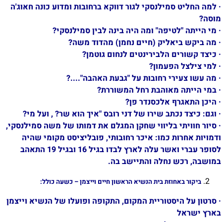
·
למה החליט סמילנסקי לגור דווקא ברחובות ומדוע כונה חאוג'ה
מוסה?
·
מי הייתה "לטיפה" ומה היה בינה לבין סמילנסקי?
·
מה ביקש ביאליק (חיים נחמן) מהדוד משה?
·
כיצד קשורים הלבירינטים לנחום גוטמן?
·
למי צילצל הפעמון?
·
מה עשו צעירי רחובות על "גבעת האהבה"....?
·
במי הייתה מאוהבת רחל המשוררת?
·
היכן התאגרף אלכסנדר פן?
·
וגם: כיצד נכתב שירו של דני רובס "איך הוא שר? , ועל מי?
·
סיור חוויתי בליווי שחקן המגלם את דמותו של משה סמילנסקי,
ודמויות אחרות כמו: איכר רחובותי, פובליציסט מקומי שהיה
לסופר עברי ואשר עלה לארץ לבדו בגיל 16 ובגיל 19 התאהב
במושבה, רכש נחלה והתיישב בה.
ביקור באחוזת בית הנשיא הראשון חיים וייצמן
– כשעה כולל:
·
סרטון על היסטוריית המקום, התקופה ופועלו של הנשיא וייצמן
בארץ ישראל