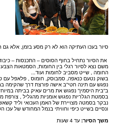
סיור בעכו העתיקה הוא לא רק מסע בזמן, אלא גם ח
את הסיור נתחיל בחוף הסוסים – התכנסות – כיבוד
משם נצא לסיור רגלי בין החומות, הסמטאות הצבעוני
החומה , שייט מסביב לחומות ועוד...
בשוק נטעם כנאפה, סמבוסק, חומוס , פלאפל עם ט
נפגש עם תינה חטי"ב אישה פורצת דרך שהקימה במו
ב"בית היסמין" נפגוש את מרים עאיק בביתה במיוח
בסמטת הגלריות נפגוש אומניות מהגליל , צורפת מ
נבקר בסמטה מצויירת של האמן העכואי וליד קשאש
ונסיים בשייט כיפי וחוויתי בנמל המחודש של עכו ה
משך הסיור:
עד 4 שעות