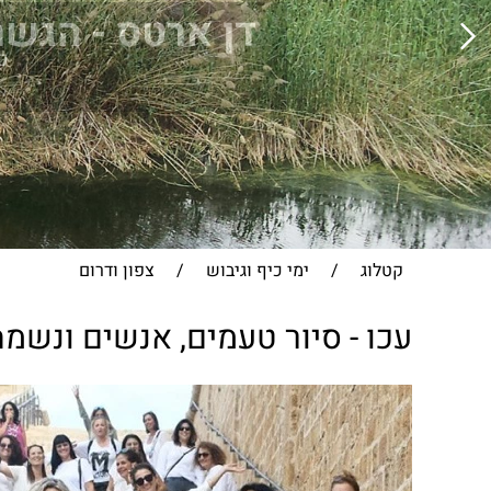
דן ארטס - הגשר
כ
קטלוג
/
ימי כיף וגיבוש
/
צפון ודרום
עכו - סיור טעמים, אנשים ונשמה