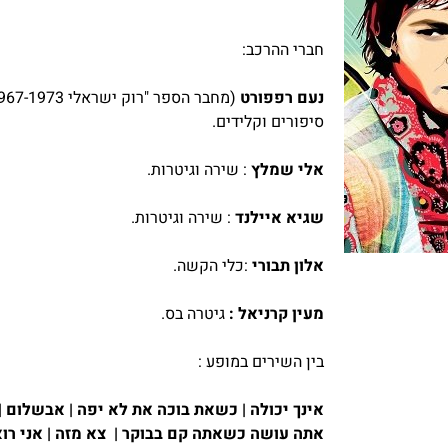
חברי ההרכב:
נעם רפפורט
סיפורים וקלידים.
אלי
שמלץ
: שירה וגיטרות.
שגי
א
איילנד
: שירה וגיטרות.
אלון
תבורי
:כלי הקשה.
מעין קרניאל :
גיטרה בס.
​בין השירים במופע :
אינ
ך
יכולה | כשאת בוכה את לא יפה | אבשלום | 
אתה עושה כשאתה קם בבוקר | צא מזה | אני רו