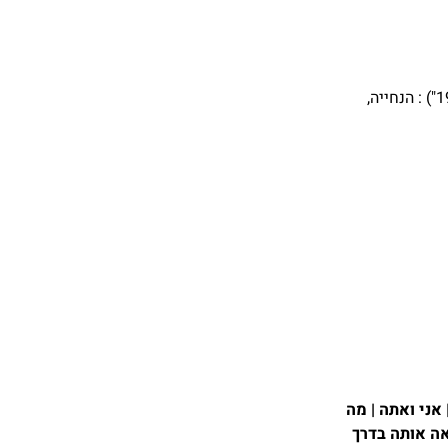
(מחבר הספר "רוק ישראלי 1967-1973") : הנחייה,
אני ואתה | מה
אה אותה בדרך