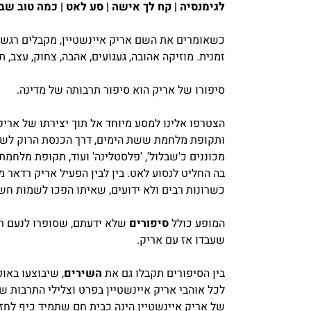
לגימנסיה | קח לך אישה | סע לאט | כמה טוב ש
כשאומרים את השם אריק איינשטיין, מקבלים רגשו
זמנית. מוזיקה אהובה, געגועים, אהבה, צחוק, עצב, תע
סיפורו של אריק הוא סיפור תרבותה של מדינה.
הצטרפו אלינו למסע מיוחד אל תוך יצירתו של אריק
ותקופת מלחמת ששת הימים, דרך הכנסת הרוק לשי
מכוננים כ'שבלול', 'פלסטלינה' ועוד, תקופת מלחמת
בה החליט לנסוע לאט. בין לבין הפעיל אריק רדאר מי
כשרונות רבים ולא ידועים, שאיתו הפכו לשמות חשו
המופע כולל
סיפורים
שלא ידעתם, שסופרו לנעם 
שעבדו אז עם אריק.
בין הסיפורים תקבלו גם את
השירים
, שיבוצעו באופ
לכל אוהבי אריק איינשטיין בפרט וצלילי התרבות ש
של אריק איינשטיין הינה כבית חם שתמיד כיף לחזור