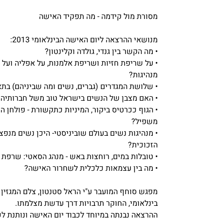
מסורת מול קידמה - מה תפקיד האישה
מנושאי ההרצאה ליום האישה הבינלאומי 2013:
• מה הקשר בין גנדי, גולדה וקלינטון?
• על שריפת חזיות ושריפת אלמנות, על אפליה ועל 
מנהיגות?
• שלושת המגדרים (גברים, נשים ומה שביניהם) בתא
• האם מצבן של הנשים בישראל טוב משל חברותיהן
• הגוף ככרטיס ביקור, המיניות כתקשורת - פולחן ה
משפיל?
• מנהיגות נשים בעולם שוביניסטי- היכן נשים מנפ
הזכוכית?
• טובלות במים, רוחצות באש - מנהג הסאטי: שרפת א
• מה בין עצמאות כלכלית לשחרור האישה?
מפגש סוחף המועבר ע"י הראל סטנטון, צלם המגזין
בינלאומי, החוקר תרבויות דרך עדשת מצלמתו.
ההרצאה נבנתה במיוחד לכבוד יום האישה ונותנת לכ