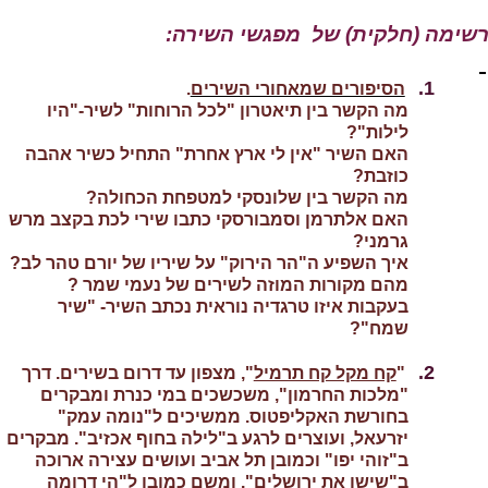
שימה (חלקית) של
מפגשי השירה:
1.
הסיפורים שמאחורי השירים
.
מה הקשר בין תיאטרון "לכל הרוחות" לשיר-"היו
לילות"?
האם השיר "אין לי ארץ אחרת" התחיל כשיר אהבה
כוזבת?
מה הקשר בין שלונסקי למטפחת הכחולה?
האם אלתרמן וסמבורסקי כתבו שירי לכת בקצב מרש
גרמני?
איך השפיע ה"הר הירוק" על שיריו של יורם טהר לב?
מהם מקורות המוזה לשירים של נעמי שמר ?
בעקבות איזו טרגדיה נוראית נכתב השיר- "שיר
שמח"?
2.
"
קח מקל קח תרמיל
", מצפון עד דרום בשירים. דרך
"מלכות החרמון", משכשכים במי כנרת ומבקרים
בחורשת האקליפטוס. ממשיכים ל"נומה עמק"
יזרעאל, ועוצרים לרגע ב"לילה בחוף אכזיב". מבקרים
ב"זוהי יפו" וכמובן תל אביב ועושים עצירה ארוכה
ב"שישו את ירושלים". ומשם כמובן ל"הי דרומה