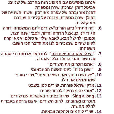
אנחנו מופיעים עם המופע הזה בהרכב של שניים:
אביטל דותן- עורכת, שרה ומספרת.
דפנה צור (בתה של עפרה מאירסון- אשתו השנייה של
רפול)- שרה מספרת, מנגנת על קלידים ועורכת
מוזיקאלית
6.
"
זה התחיל בזוג הורים
"-שירים ליום המשפחה. דודה
הגידי לנו כן, אצל הדודה והדוד, לסבי ישנה חצר,
וכמובן ילד של אבא, לאבא שלי יש סולם ואמא יקרה
לי!!!! שירים שמזכירים לנו את הדבר הכי חשוב-
משפחה!!
7.
"
יש לי אהבה והיא תנצח
" לטו באב או סתם כי אהבה
זה חשוב והרי הכול בגלל האהבה.
8.
"אתם זוכרים את השירים"
9.
"ישנן בנות" ליום האשה הבינלאומי
10.
"יש גשם בחוץ ואת נשארת איתי" שירי חורף
שמחממים את הלב
11.
ארץ ישראל פורחת, שירים לטו בשבט
12.
"אותי זה מצחיק" לכבוד פורים
13.
Sing a long
שירה בציבור באנגלית עם שירים
מוכרים ואהובים לרוב השירים יש גם גירסה בעברית
לחלק מהשיר.
14.
שירי לוחמים ולהקות צבאיות.