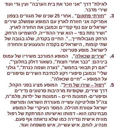
לאילת" דרך "אני זוכר את בית הערבה" ועין גדי ועוד
שירי מדבר.
3.
"
חזרתי פתאום
" , אחרי 25 שנים של מגורים בצפון
אמריקה אני חוזרת לארץ עם המופע שמשלב שירים
ישראלים עם נוף קנדיים וכמובן את החזרה לארץ.
"ושיר נתת בפי – הוא שיר ההודייה, להשמיעו הרחק,
הרחק מגבולותייך...". החיים בקנדה, שלג בגובה של
שתי קומות , הישראלים בקנדה והגעגועים והחזרה
לישראל. מופע פטריוטי.
4.
"
שירים שכאלה
",
המופע המורכב משיריו של עמוס
ביניהם: "כבר אחרי חצות", כשאור דולק בחלונך",
"אם רק תבואי בחמש", "נערה ושמה כנרת",
"
גולני
שלי" וכמובן סיפורי רקע לכתיבת השירים וסיפורים
על המופע – "חיים שכאלה".
5.
"
רפול – שירו של חייל
".
המופע מציג בפני הקהל,
דרך שירים, שקופיות מרהיבות סרטונים נדירים
וסיפורים- תמונות חיים – תמונות של ילדות, פלמ"ח,
צה"ל ופוליטיקה עשייה מעוררת השראה ומורשת
ישראל עטורת תהילה. המסר העיקרי של המופע
מבחינתנו הוא– דמותו ואישיותו המרתקת של רפול
מזוית אישית ונדירה כמו שלא נראתה אף פעם.
מנהיג, לוחם, איש עשייה, איש משפחה ועוד.