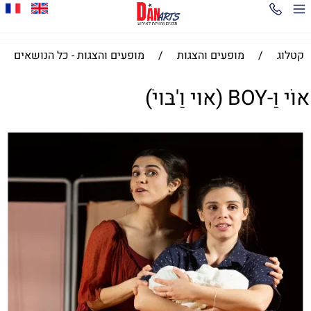
קטלוג
/
מופעים והצגות
/
מופעים והצגות - כל הנושאים
אוֹי וַ-BOY ׁ(אוי וַ'בּויׂ)